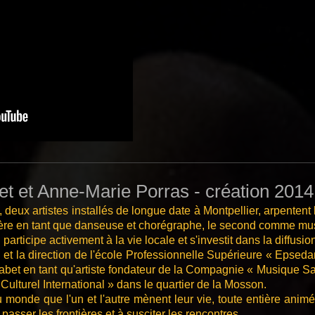
t et Anne-Marie Porras - création 2014
 deux artistes installés de longue date à Montpellier, arpentent
re en tant que danseuse et chorégraphe, le second comme musi
rticipe activement à la vie locale et s'investit dans la diffusion 
n et la direction de l'école Professionnelle Supérieure « Epse
 Tabet en tant qu'artiste fondateur de la Compagnie « Musique S
ulturel International » dans le quartier de la Mosson.
 monde que l'un et l'autre mènent leur vie, toute entière anim
passer les frontières et à susciter les rencontres.